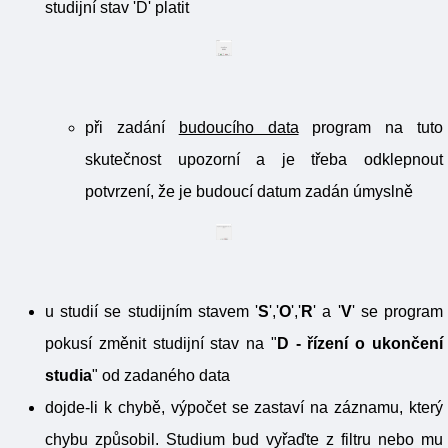
studijní stav 'D' platit
při zadání
budoucího data
program na tuto
skutečnost upozorní a je třeba odklepnout
potvrzení, že je budoucí datum zadán úmyslně
u studií se studijním stavem '
S
','
O
','
R
' a '
V
' se program
pokusí změnit studijní stav na "
D - řízení o ukončení
studia
" od zadaného data
dojde-li k chybě, výpočet se zastaví na záznamu, který
chybu způsobil. Studium bud vyřaďte z filtru nebo mu