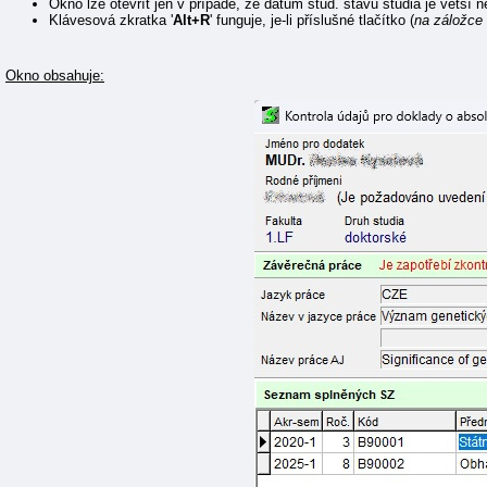
Okno lze otevřít jen v případě, že datum stud. stavu studia je větší
Klávesová zkratka '
Alt+R
' funguje, je-li příslušné tlačítko (
na záložce
Okno obsahuje: