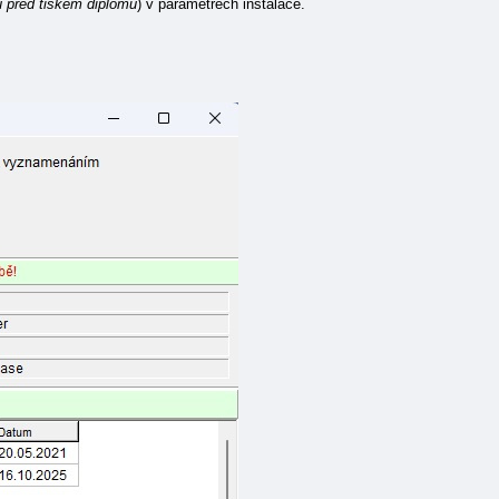
ů před tiskem diplomů
) v parametrech instalace.