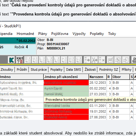
y, ale dosud nejsou
 text "
Čeká na provedení kontroly údajů pro generování dokladů o abso
 text "
"Provedena kontrola údajů pro generování dokladů o absolvování
 základě které student absolvoval. Aby nedošlo ke ztrátě informace, zda je