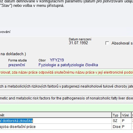
 než datum definované v konfiguračním parametru (
datum pro potvrzování údaj
 "Stav"
) nebo volba v menu přístupná.