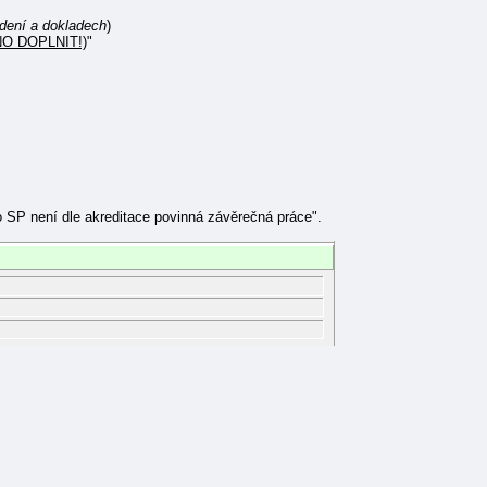
dení a dokladech
)
TNO DOPLNIT!)
"
o SP není dle akreditace povinná závěrečná práce".