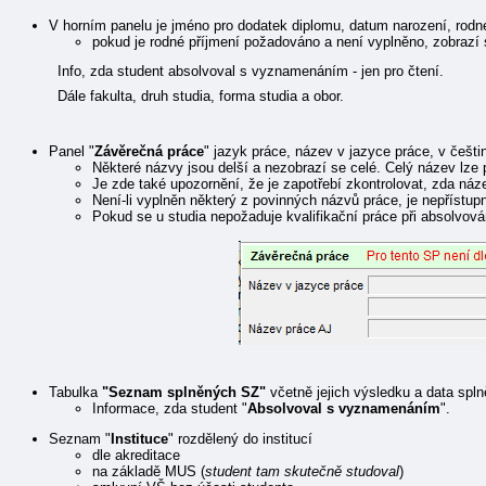
V horním panelu je jméno pro dodatek diplomu, datum narození, rodné 
pokud je rodné příjmení požadováno a není vyplněno, zobrazí 
Info, zda student absolvoval s vyznamenáním - jen pro čtení.
Dále fakulta, druh studia, forma studia a obor.
Panel "
Závěrečná práce
" jazyk práce, název v jazyce práce, v češtin
Některé názvy jsou delší a nezobrazí se celé. Celý název lze p
Je zde také upozornění, že je zapotřebí zkontrolovat, zda ná
Není-li vyplněn některý z povinných názvů práce, je nepřístupn
Pokud se u studia nepožaduje kvalifikační práce při absolvov
Tabulka
"Seznam splněných SZ"
včetně jejich výsledku a data spln
Informace, zda student "
Absolvoval s vyznamenáním
".
Seznam "
Instituce
" rozdělený do institucí
dle akreditace
na základě MUS (
student tam skutečně studoval
)