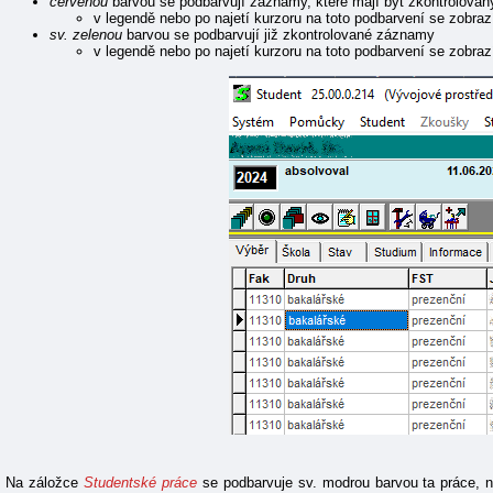
červenou
barvou se podbarvují záznamy, které mají být zkontrolován
v legendě nebo po najetí kurzoru na toto podbarvení se zobrazí
sv. zelenou
barvou se podbarvují již zkontrolované záznamy
v legendě nebo po najetí kurzoru na toto podbarvení se zobrazí
Na záložce
Studentské práce
se podbarvuje sv. modrou barvou ta práce, na