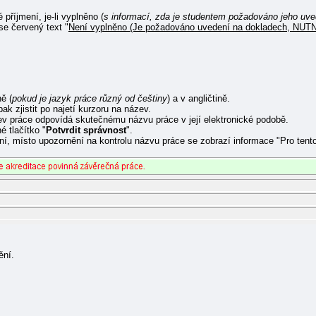
příjmení, je-li vyplněno (
s informací, zda je studentem požadováno jeho uve
se červený text "
Není vyplněno (Je požadováno uvedení na dokladech, NU
ě (
pokud je jazyk práce různý od češtiny
) a v angličtině.
ak zjistit po najetí kurzoru na název.
zev práce odpovídá skutečnému názvu práce v její elektronické podobě.
é tlačítko "
Potvrdit správnost
".
ání, místo upozornění na kontrolu názvu práce se zobrazí informace "Pro tent
ění.