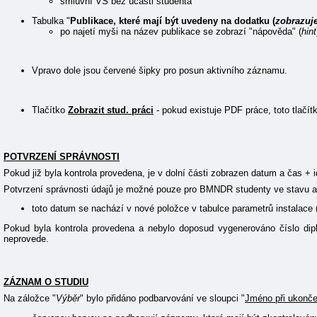
smluvní VŠ bez účasti studenta
Tabulka "
Publikace, které mají být uvedeny na dodatku (
zobrazuje
po najetí myši na název publikace se zobrazí "nápověda" (
hint
Vpravo dole jsou červené šipky pro posun aktivního záznamu.
Tlačítko
Zobrazit stud. práci
- pokud existuje PDF práce, toto tlačít
POTVRZENÍ SPRÁVNOSTI
Pokud již byla kontrola provedena, je v dolní části zobrazen datum a čas + i
Potvrzení správnosti údajů je možné pouze pro BMNDR studenty ve stavu ab
toto datum se nachází v nové položce v tabulce parametrů instalace 
Pokud byla kontrola provedena a nebylo doposud vygenerováno číslo dipl
neprovede.
ZÁZNAM O STUDIU
Na záložce "
Výběr
" bylo přidáno podbarvování ve sloupci "
Jméno při ukonče