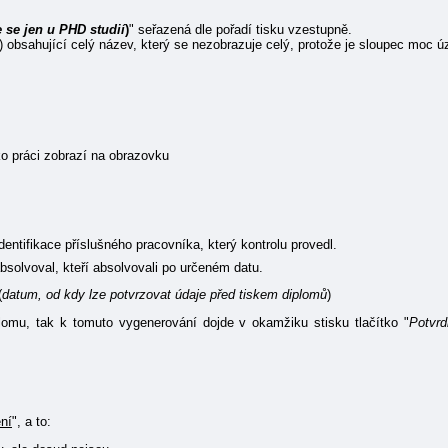
 se jen u PHD studií
)
" seřazená dle pořadí tisku vzestupně.
) obsahující celý název, který se nezobrazuje celý, protože je sloupec moc ú
ko práci zobrazí na obrazovku
dentifikace příslušného pracovníka, který kontrolu provedl.
solvoval, kteří absolvovali po určeném datu.
(
datum, od kdy lze potvrzovat údaje před tiskem diplomů
)
omu, tak k tomuto vygenerování dojde v okamžiku stisku tlačítko "
Potvrd
ní
", a to: