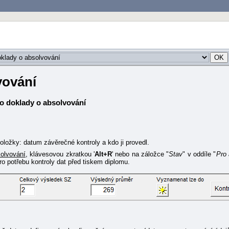
vování
o doklady o absolvování
oložky: datum závěrečné kontroly a kdo ji provedl.
solvování
, klávesovou zkratkou '
Alt+R
' nebo na záložce "
Stav
" v oddíle "
Pro 
pro potřebu kontroly dat před tiskem diplomu.