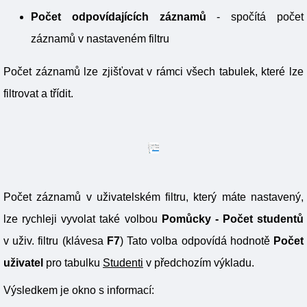
Počet odpovídajících záznamů
- spočítá počet
záznamů v nastaveném filtru
Počet záznamů lze zjišťovat v rámci všech tabulek, které lze
filtrovat a třídit.
Počet záznamů v uživatelském filtru, který máte nastavený,
lze rychleji vyvolat také volbou
Pomůcky - Počet studentů
v uživ. filtru (klávesa
F7
) Tato volba odpovídá hodnotě
Počet
uživatel
pro tabulku
Studenti
v předchozím výkladu.
Výsledkem je okno s informací: