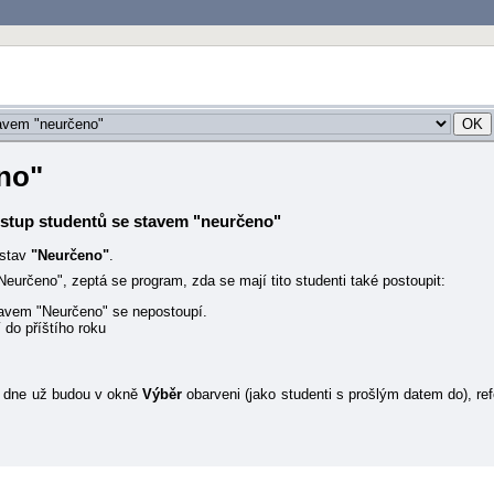
no"
stup studentů se stavem "neurčeno"
 stav
"Neurčeno"
.
určeno", zeptá se program, zda se mají tito studenti také postoupit:
stavem "Neurčeno" se nepostoupí.
do příštího roku
ho dne už budou v okně
Výběr
obarveni (jako studenti s prošlým datem do), re