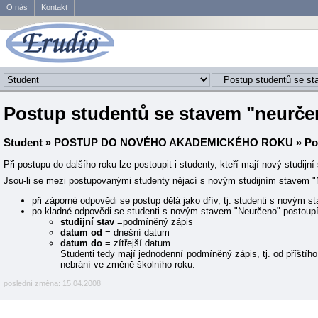
O nás
Kontakt
Postup studentů se stavem "neurče
Student
»
POSTUP DO NOVÉHO AKADEMICKÉHO ROKU
» Po
Při postupu do dalšího roku lze postoupit i studenty, kteří mají nový studijní
Jsou-li se mezi postupovanými studenty nějací s novým studijním stavem "Ne
při záporné odpovědi se postup dělá jako dřív, tj. studenti s novým 
po kladné odpovědi se studenti s novým stavem "Neurčeno" postoupí 
studijní stav
=
podmíněný zápis
datum od
= dnešní datum
datum do
= zítřejší datum
Studenti tedy mají jednodenní podmíněný zápis, tj. od příští
nebrání ve změně školního roku.
poslední změna: 15.04.2008