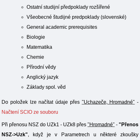
Ostatní studijní předpoklady rozšířené
Všeobecné študijné predpoklady (slovenské)
General academic prerequisites
Biologie
Matematika
Chemie
Přírodní vědy
Anglický jazyk
Základy spol. věd
Do položek lze načítat údaje přes
"Uchazeče, Hromadné"
-
Načtení SCIO ze souboru
Při přenosu NSZ do UZk1 - UZk8 přes
"Hromadné"
-
"Přenos
NSZ->Uzk"
, když je v Parametrech u některé zkoušky