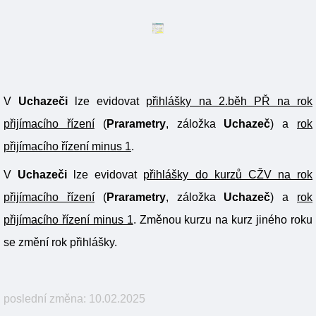
V
Uchazeči
lze evidovat
přihlášky na 2.běh PŘ na rok
přijímacího řízení
(
Prarametry
, záložka
Uchazeč
) a
rok
přijímacího řízení minus 1
.
V
Uchazeči
lze evidovat
přihlášky do kurzů CŽV na rok
přijímacího řízení
(
Prarametry
, záložka
Uchazeč
) a
rok
přijímacího řízení minus 1
. Změnou kurzu na kurz jiného roku
se změní rok přihlášky.
poslední změna: 10.02.2025