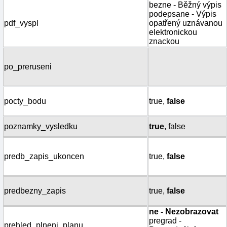
bezne - Běžný výpis
podepsane - Výpis
pdf_vyspl
opatřený uznávanou
elektronickou
znackou
po_preruseni
pocty_bodu
true,
false
poznamky_vysledku
true
, false
predb_zapis_ukoncen
true,
false
predbezny_zapis
true,
false
ne - Nezobrazovat
pregrad -
prehled_plneni_planu