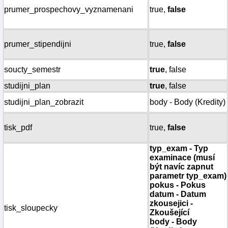
prumer_prospechovy_vyznamenani
true,
false
prumer_stipendijni
true,
false
soucty_semestr
true
, false
studijni_plan
true
, false
studijni_plan_zobrazit
body - Body (Kredity)
tisk_pdf
true,
false
typ_exam - Typ
examinace (musí
být navíc zapnut
parametr typ_exam)
pokus - Pokus
datum - Datum
zkousejici -
tisk_sloupecky
Zkoušející
body - Body