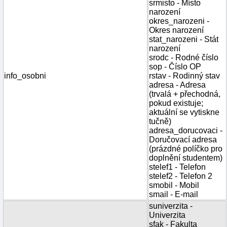
srmisto - Místo
narození
okres_narozeni -
Okres narození
stat_narozeni - Stát
narození
srodc - Rodné číslo
sop - Číslo OP
info_osobni
rstav - Rodinný stav
adresa - Adresa
(trvalá + přechodná,
pokud existuje;
aktuální se vytiskne
tučně)
adresa_dorucovaci -
Doručovací adresa
(prázdné políčko pro
doplnění studentem)
stelef1 - Telefon
stelef2 - Telefon 2
smobil - Mobil
smail - E-mail
suniverzita -
Univerzita
sfak - Fakulta