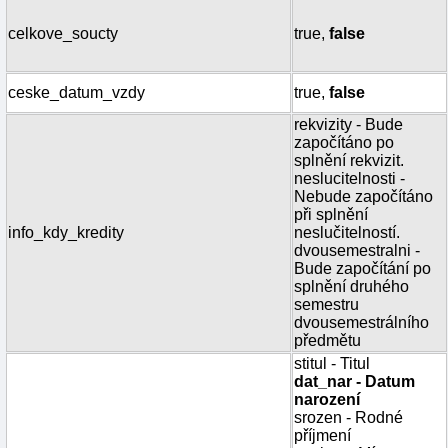
celkove_soucty
true,
false
ceske_datum_vzdy
true,
false
rekvizity - Bude
započítáno po
splnění rekvizit.
neslucitelnosti -
Nebude započítáno
při splnění
info_kdy_kredity
neslučitelností.
dvousemestralni -
Bude započítání po
splnění druhého
semestru
dvousemestrálního
předmětu
stitul - Titul
dat_nar - Datum
narození
srozen - Rodné
příjmení