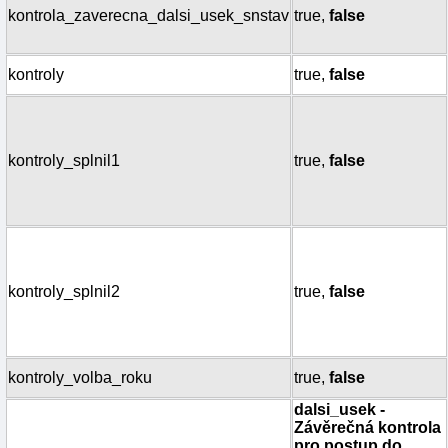
kontrola_zaverecna_dalsi_usek_snstav
true,
false
kontroly
true,
false
kontroly_splnil1
true,
false
kontroly_splnil2
true,
false
kontroly_volba_roku
true,
false
dalsi_usek -
Závěrečná kontrola
pro postup do