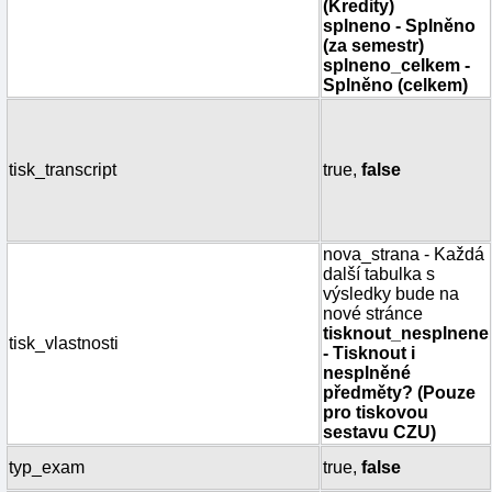
(Kredity)
splneno - Splněno
(za semestr)
splneno_celkem -
Splněno (celkem)
tisk_transcript
true,
false
nova_strana - Každá
další tabulka s
výsledky bude na
nové stránce
tisknout_nesplnene
tisk_vlastnosti
- Tisknout i
nesplněné
předměty? (Pouze
pro tiskovou
sestavu CZU)
typ_exam
true,
false