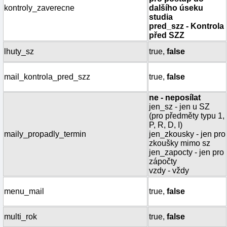
kontroly_zaverecne
dalšího úseku
studia
pred_szz - Kontrola
před SZZ
lhuty_sz
true,
false
mail_kontrola_pred_szz
true,
false
ne - neposílat
jen_sz - jen u SZ
(pro předměty typu 1,
P, R, D, I)
maily_propadly_termin
jen_zkousky - jen pro
zkoušky mimo sz
jen_zapocty - jen pro
zápočty
vzdy - vždy
menu_mail
true,
false
multi_rok
true,
false