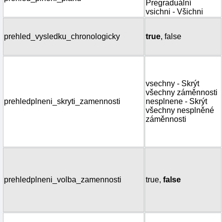
Pregraduální
vsichni - Všichni
prehled_vysledku_chronologicky
true
, false
vsechny - Skrýt
všechny záměnnosti
prehledplneni_skryti_zamennosti
nesplnene - Skrýt
všechny nesplněné
záměnnosti
prehledplneni_volba_zamennosti
true,
false