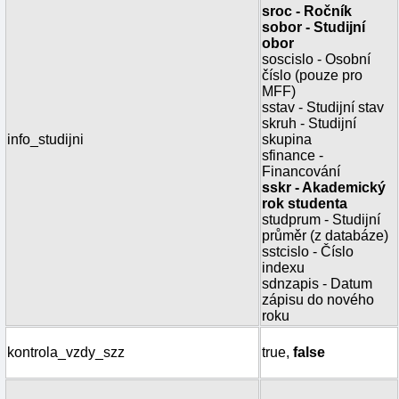
sroc - Ročník
sobor - Studijní
obor
soscislo - Osobní
číslo (pouze pro
MFF)
sstav - Studijní stav
skruh - Studijní
info_studijni
skupina
sfinance -
Financování
sskr - Akademický
rok studenta
studprum - Studijní
průměr (z databáze)
sstcislo - Číslo
indexu
sdnzapis - Datum
zápisu do nového
roku
kontrola_vzdy_szz
true,
false