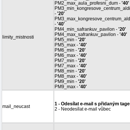
PM2_max_aula_profesni_dum -
'40'
PM3_min_kongresove_centrum_ald
-
'20'
PM3_max_kongresove_centrum_ald
-
'40'
PM4_min_safrankuv_pavilon -
'20'
PM4_max_safrankuv_pavilon -
'40'
limity_mistnosti
PM5_min -
'20'
PM5_max -
'40'
PM6_min -
'20'
PM6_max -
'40'
PM7_min -
'20'
PM7_max -
'40'
PM8_min -
'20'
PM8_max -
'40'
PM9_min -
'20'
PM9_max -
'40'
1 - Odesílat e-mail s přidaným tag
mail_neucast
2 - Neodesílat e-mail vůbec