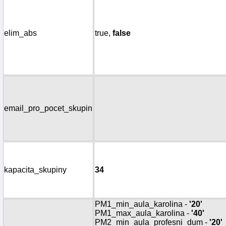
elim_abs
true,
false
email_pro_pocet_skupin
kapacita_skupiny
34
PM1_min_aula_karolina -
'20'
PM1_max_aula_karolina -
'40'
PM2_min_aula_profesni_dum -
'20'