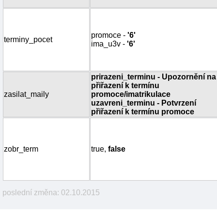
promoce -
'6'
terminy_pocet
ima_u3v -
'6'
prirazeni_terminu - Upozornění na
přiřazení k termínu
zasilat_maily
promoce/imatrikulace
uzavreni_terminu - Potvrzení
přiřazení k termínu promoce
zobr_term
true,
false
poslední změna: 02.10.2015