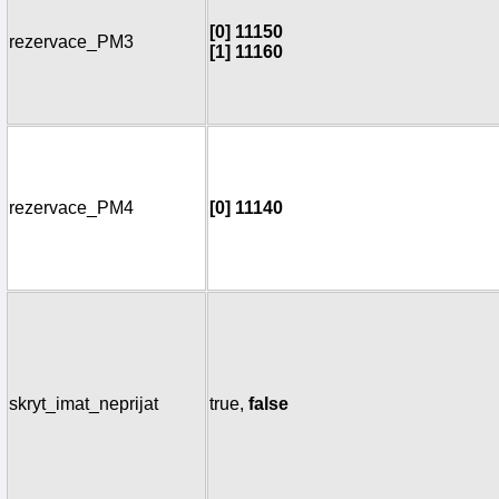
[0] 11150
rezervace_PM3
[1] 11160
rezervace_PM4
[0] 11140
skryt_imat_neprijat
true,
false