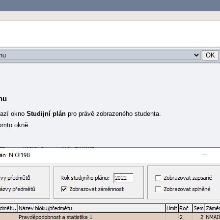
nu
razí okno
Studijní plán
pro právě zobrazeného studenta.
tomto okně.