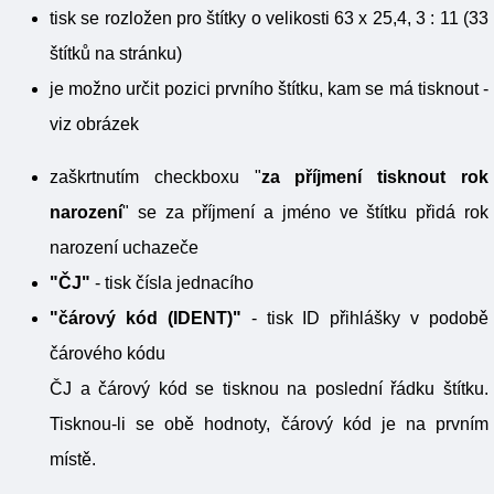
tisk se rozložen pro štítky o velikosti 63 x 25,4, 3 : 11 (33
štítků na stránku)
je možno určit pozici prvního štítku, kam se má tisknout -
viz obrázek
zaškrtnutím checkboxu "
za příjmení tisknout rok
narození
" se za příjmení a jméno ve štítku přidá rok
narození uchazeče
"ČJ"
- tisk čísla jednacího
"čárový kód (IDENT)"
- tisk ID přihlášky v podobě
čárového kódu
ČJ a čárový kód se tisknou na poslední řádku štítku.
Tisknou-li se obě hodnoty, čárový kód je na prvním
místě.