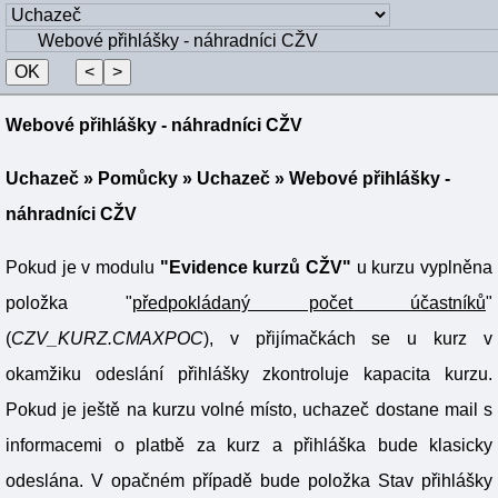
Webové přihlášky - náhradníci CŽV
Uchazeč
»
Pomůcky
»
Uchazeč
» Webové přihlášky -
náhradníci CŽV
Pokud je v modulu
"Evidence kurzů CŽV"
u kurzu vyplněna
položka "
předpokládaný počet účastníků
"
(
CZV_KURZ.CMAXPOC
), v přijímačkách se u kurz v
okamžiku odeslání přihlášky zkontroluje kapacita kurzu.
Pokud je ještě na kurzu volné místo, uchazeč dostane mail s
informacemi o platbě za kurz a přihláška bude klasicky
odeslána. V opačném případě bude položka Stav přihlášky