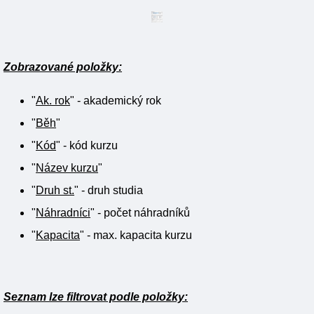
Zobrazované položky:
"
Ak. rok
" - akademický rok
"
Běh
"
"
Kód
" - kód kurzu
"
Název kurzu
"
"
Druh st.
" - druh studia
"
Náhradníci
" - počet náhradníků
"
Kapacita
" - max. kapacita kurzu
Seznam lze filtrovat podle položky: