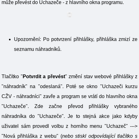
může převést do Uchazeče - z hlavního okna programu.
Upozornění: Po potvrzení přihlášky, přihláška zmizí ze
seznamu náhradníků.
Tlačítko "
Potvrdit a převést
" změní stav webové přihlášky z
"náhradník" na "odeslaná". Poté se okno "Uchazeči kurzu
CŽV - náhradníci" zavře a program se vrátí do hlavního okna
"Uchazeče". Zde začne převod přihlášky vybraného
náhradníka do "Uchazeče". Je to stejná akce jako kdyby
uživatel sám provedl volbu z horního menu "Uchazeč" --->
"Nová přihláška z webu" (
nebo stiskl odpovídající tlačítko s