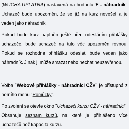
(
WUCHA.UPLATNA
) nastavená na hodnotu '
F - náhradník
'.
Uchazeč bude upozorněn, že se již na kurz nevešel a
je
veden jako náhradník
.
Pokud bude kurz naplněn ještě před odesláním přihlášky
uchazeče, bude uchazeč na tuto věc upozorněn rovnou.
Pokud se rozhodne přihlášku odeslat, bude veden jako
náhradník. Jinak ji může smazat nebo nechat neuzavřenou.
Volba "
Webové přihlášky - náhradníci CŽV
" je přístupná z
horního menu "
Pomůcky
".
Po zvolení se otevře okno "
Uchazeči kurzu CŽV - náhradníci
".
Obsahuje
seznam kurzů
, na které je přihlášeno více
uchazečů než kapacita kurzu.