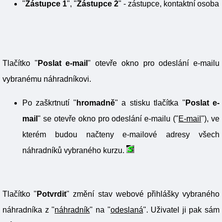
"
Zástupce 1
", "
Zástupce 2
" - zástupce, kontaktní osoba
Tlačítko "
Poslat e-mail
" otevře okno pro odeslání e-mailu
vybranému náhradníkovi.
Po zaškrtnutí "
hromadně
" a stisku tlačítka "
Poslat e-
mail
" se otevře okno pro odeslání e-mailu ("
E-mail
"), ve
kterém budou načteny e-mailové adresy všech
náhradníků vybraného kurzu.
Tlačítko "
Potvrdit
" změní stav webové přihlášky vybraného
náhradníka z "
náhradník
" na "
odeslaná
". Uživatel ji pak sám