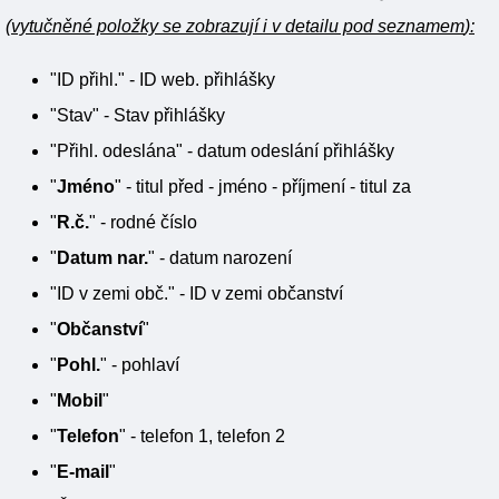
(
vytučněné položky se zobrazují i v detailu pod seznamem
):
"ID přihl." - ID web. přihlášky
"Stav" - Stav přihlášky
"Přihl. odeslána" - datum odeslání přihlášky
"
Jméno
" - titul před - jméno - příjmení - titul za
"
R.č.
" - rodné číslo
"
Datum nar.
" - datum narození
"ID v zemi obč." - ID v zemi občanství
"
Občanství
"
"
Pohl.
" - pohlaví
"
Mobil
"
"
Telefon
" - telefon 1, telefon 2
"
E-mail
"