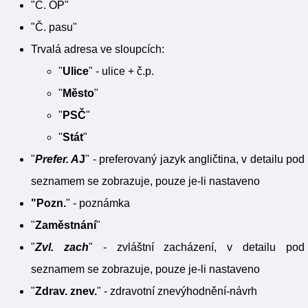
"Č. OP"
"Č. pasu"
Trvalá adresa ve sloupcích:
"
Ulice
" - ulice + č.p.
"
Město
"
"
PSČ
"
"
Stát
"
"
Prefer. A
J
" - preferovaný jazyk angličtina, v detailu pod
seznamem se zobrazuje, pouze je-li nastaveno
"Pozn.
" - poznámka
"
Zaměstnání
"
"
Zvl. zach
" - zvláštní zacházení, v detailu pod
seznamem se zobrazuje, pouze je-li nastaveno
"
Zdrav. znev.
" - zdravotní znevýhodnění-návrh