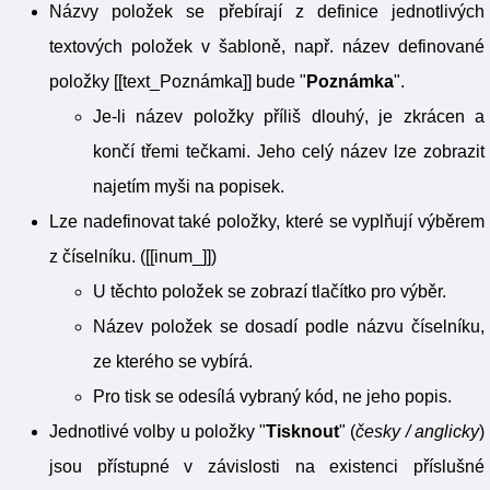
Názvy položek se přebírají z definice jednotlivých
textových položek v šabloně, např. název definované
položky [[text_Poznámka]] bude "
Poznámka
".
Je-li název položky příliš dlouhý, je zkrácen a
končí třemi tečkami. Jeho celý název lze zobrazit
najetím myši na popisek.
Lze nadefinovat také položky, které se vyplňují výběrem
z číselníku. ([[inum_
]])
U těchto položek se zobrazí tlačítko pro výběr.
Název položek se dosadí podle názvu číselníku,
ze kterého se vybírá.
Pro tisk se odesílá vybraný kód, ne jeho popis.
Jednotlivé volby u položky "
Tisknout
" (
česky / anglicky
)
jsou přístupné v závislosti na existenci příslušné