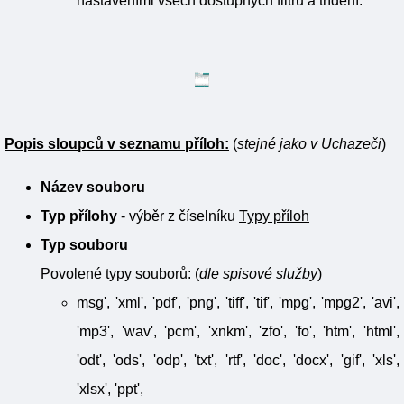
nastaveními všech dostupných filtrů a třídění.
Popis sloupců v seznamu příloh:
(
stejné jako v Uchazeči
)
Název souboru
Typ přílohy
- výběr z číselníku
Typy příloh
Typ souboru
Povolené typy souborů:
(
dle spisové služby
)
msg', 'xml', 'pdf', 'png', 'tiff', 'tif', 'mpg', 'mpg2', 'avi',
'mp3', 'wav', 'pcm', 'xnkm', 'zfo', 'fo', 'htm', 'html',
'odt', 'ods', 'odp', 'txt', 'rtf', 'doc', 'docx', 'gif', 'xls',
'xlsx', 'ppt',