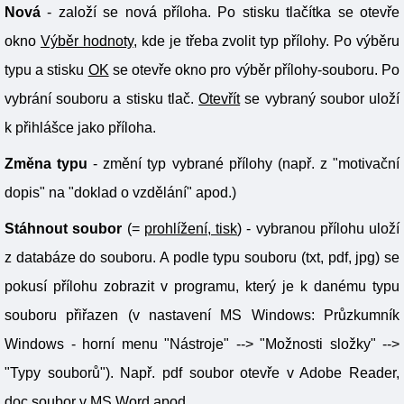
Nová
- založí se nová příloha. Po stisku tlačítka se otevře
okno
Výběr hodnoty
, kde je třeba zvolit typ přílohy. Po výběru
typu a stisku
OK
se otevře okno pro výběr přílohy-souboru. Po
vybrání souboru a stisku tlač.
Otevřít
se vybraný soubor uloží
k přihlášce jako příloha.
Změna typu
- změní typ vybrané přílohy (např. z "motivační
dopis" na "doklad o vzdělání" apod.)
Stáhnout soubor
(=
prohlížení, tisk
) - vybranou přílohu uloží
z databáze do souboru. A podle typu souboru (txt, pdf, jpg) se
pokusí přílohu zobrazit v programu, který je k danému typu
souboru přiřazen (v nastavení MS Windows: Průzkumník
Windows - horní menu "Nástroje" --> "Možnosti složky" -->
"Typy souborů"). Např. pdf soubor otevře v Adobe Reader,
doc soubor v MS Word apod.