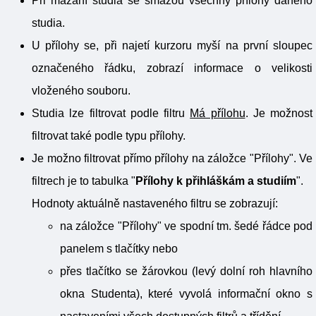
Při mazání studia se smažou všechny přílohy daného
studia.
U přílohy se, při najetí kurzoru myší na první sloupec
označeného řádku, zobrazí informace o velikosti
vloženého souboru.
Studia lze filtrovat podle filtru
Má přílohu
. Je možnost
filtrovat také podle typu přílohy.
Je možno filtrovat přímo přílohy na záložce "Přílohy". Ve
filtrech je to tabulka "
Přílohy k přihláškám a studiím
".
Hodnoty aktuálně nastaveného filtru se zobrazují:
na záložce "Přílohy" ve spodní tm. šedé řádce pod
panelem s tlačítky nebo
přes tlačítko se žárovkou (levý dolní roh hlavního
okna Studenta), které vyvolá informační okno s