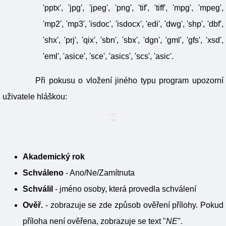
'pptx', 'jpg', 'jpeg', 'png', 'tif', 'tiff', 'mpg', 'mpeg',
'mp2', 'mp3', 'isdoc', 'isdocx', 'edi', 'dwg', 'shp', 'dbf',
'shx', 'prj', 'qix', 'sbn', 'sbx', 'dgn', 'gml', 'gfs', 'xsd',
'eml', 'asice', 'sce', 'asics', 'scs', 'asic'.
Při pokusu o vložení jiného typu program upozorní
uživatele hláškou:
Akademický rok
Schváleno
- Ano/Ne/Zamítnuta
Schválil
- jméno osoby, která provedla schválení
Ověř.
- zobrazuje se zde způsob ověření přílohy. Pokud
příloha není ověřena, zobrazuje se text "
NE
".