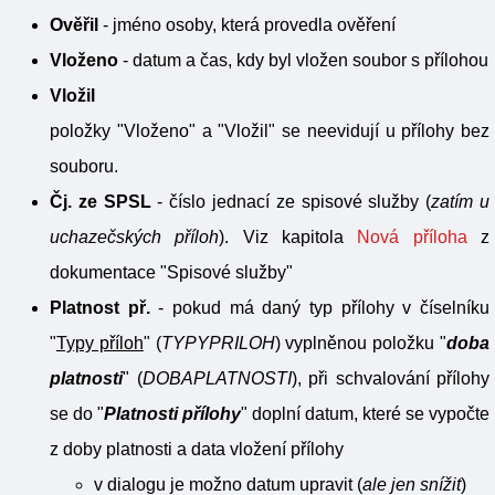
Ověřil
- jméno osoby, která provedla ověření
Vloženo
- datum a čas, kdy byl vložen soubor s přílohou
Vložil
položky "Vloženo" a "Vložil" se neevidují u přílohy bez
souboru.
Čj. ze SPSL
- číslo jednací ze spisové služby (
zatím u
uchazečských příloh
). Viz kapitola
Nová příloha
z
dokumentace "Spisové služby"
Platnost př.
- pokud má daný typ přílohy v číselníku
"
Typy příloh
" (
TYPYPRILOH
) vyplněnou položku "
doba
platnosti
" (
DOBAPLATNOSTI
), při schvalování přílohy
se do "
Platnosti přílohy
" doplní datum, které se vypočte
z doby platnosti a data vložení přílohy
v dialogu je možno datum upravit (
ale jen snížit
)