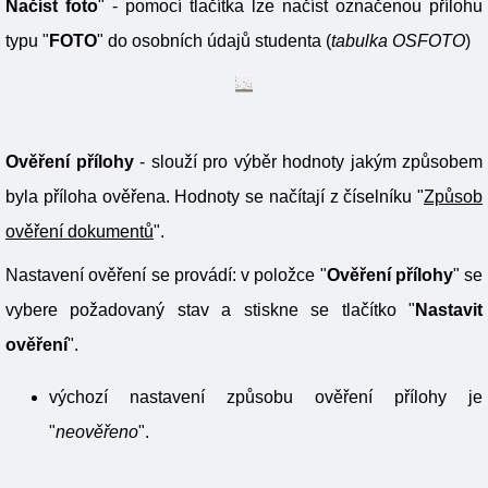
Načíst foto
" - pomocí tlačítka lze načíst označenou přílohu
typu "
FOTO
" do osobních údajů studenta (
tabulka OSFOTO
)
Ověření přílohy
- slouží pro výběr hodnoty jakým způsobem
byla příloha ověřena. Hodnoty se načítají z číselníku "
Způsob
ověření dokumentů
".
Nastavení ověření se provádí: v položce "
Ověření přílohy
" se
vybere požadovaný stav a stiskne se tlačítko "
Nastavit
ověření
".
výchozí nastavení způsobu ověření přílohy je
"
neověřeno
".