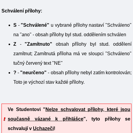
Schválení přílohy:
S
-
"Schválené"
u vybrané přílohy nastaví "Schváleno"
na "ano" - obsah přílohy byl stud. oddělením schválen
Z
-
"Zamítnuto"
obsah přílohy byl stud. oddělení
zamítnut; Zamítnutá příloha má ve sloupci "Schváleno"
tučný červený text "NE"
?
-
"neurčeno"
- obsah přílohy nebyl zatím kontrolován;
Toto je výchozí stav každé přílohy.
Ve
Studentovi
"
Nelze schvalovat přílohy, které jsou
současně vázané k přihlášce
", tyto přílohy se
schvalují v
Uchazeči
!