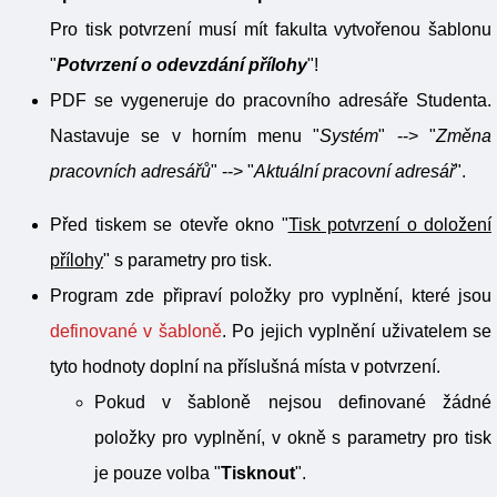
Pro tisk potvrzení musí mít fakulta vytvořenou šablonu
"
Potvrzení o odevzdání přílohy
"!
PDF se vygeneruje do pracovního adresáře Studenta.
Nastavuje se v horním menu "
Systém
" --> "
Změna
pracovních adresářů
" --> "
Aktuální pracovní adresář
".
Před tiskem se otevře okno "
Tisk potvrzení o doložení
přílohy
" s parametry pro tisk.
Program zde připraví položky pro vyplnění, které jsou
definované v šabloně
. Po jejich vyplnění uživatelem se
tyto hodnoty doplní na příslušná místa v potvrzení.
Pokud v šabloně nejsou definované žádné
položky pro vyplnění, v okně s parametry pro tisk
je pouze volba "
Tisknout
".