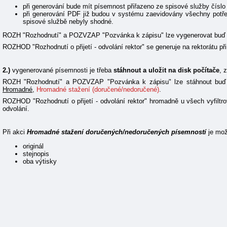
při generování bude mít písemnost přiřazeno ze spisové služby číslo
při generování PDF již budou v systému zaevidovány všechny potřeb
spisové službě nebyly shodné.
ROZH "Rozhodnutí" a POZVZAP "Pozvánka k zápisu" lze vygenerovat buď j
ROZHOD "Rozhodnutí o přijetí - odvolání rektor" se generuje na rektorátu p
2.)
vygenerované písemnosti je třeba
stáhnout a uložit na disk počítače
, 
ROZH "Rozhodnutí" a POZVZAP "Pozvánka k zápisu" lze stáhnout buď j
Hromadné
,
Hromadné stažení (doručené/nedoručené)
.
ROZHOD "Rozhodnutí o přijetí - odvolání rektor" hromadně u všech vyfiltr
odvolání.
Při akci
Hromadné stažení doručených/nedoručených písemností
je mož
originál
stejnopis
oba výtisky