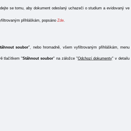
předejte se tomu, aby dokument odeslaný uchazeči o studium a evidovaný ve
yfiltrovaným přihláškám, popsáno
Zde
.
táhnout soubor
", nebo hromadně, všem vyfiltrovaným přihláškám, menu
ě tlačítkem "
Stáhnout soubor
" na záložce "
Odchozí dokumenty
" v detailu