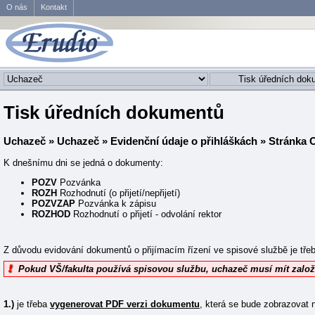
O nás
Kontakt
Tisk úředních dokumentů
Uchazeč
»
Uchazeč
»
Evidenční údaje o přihláškách
»
Stránka 
K dnešnímu dni se jedná o dokumenty:
POZV
Pozvánka
ROZH
Rozhodnutí (o přijetí/nepřijetí)
POZVZAP
Pozvánka k zápisu
ROZHOD
Rozhodnutí o přijetí - odvolání rektor
Z důvodu evidování dokumentů o přijímacím řízení ve spisové službě je třeb
Pokud VŠ/fakulta používá spisovou službu, uchazeč musí mít založ
1.)
je třeba
vygenerovat PDF verzi dokumentu
, která se bude zobrazovat