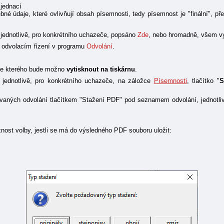
 jednací
né údaje, které ovlivňují obsah písemnosti, tedy písemnost je "finální", 
ednotlivě, pro konkrétního uchazeče, popsáno
Zde
, nebo hromadně, všem v
ři odvolacím řízení v programu
Odvolání
.
ze kterého bude možno
vytisknout na tiskárnu
.
ednotlivě, pro konkrétního uchazeče, na záložce
Písemnosti
, tlačítko "
S
ovaných odvolání tlačítkem "Stažení PDF" pod seznamem odvolání, jednotliv
nost volby, jestli se má do výsledného PDF souboru uložit: