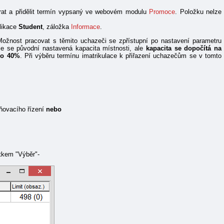
brat a přidělit termín vypsaný ve webovém modulu
Promoce
. Položku nelze
plikace
Student
, záložka
Informace
.
Možnost pracovat s těmito uchazeči se zpřístupní po nastavení parametru
ije se původní nastavená kapacita místnosti, ale
kapacita se dopočítá na
m o 40%
. Při výběru termínu imatrikulace k přiřazení uchazečům se v tomto
plňovacího řízení
nebo
ítkem "Výběr"-