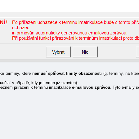
aké termíny, které
nemusí splňovat limity obsazenosti
(tj. termíny, na kte
udělat v případě, kdy je termín již uzavřen).
běžném přiřazení k termínu imatrikulace
e-mailovou zprávou
. Tyto e-maily s