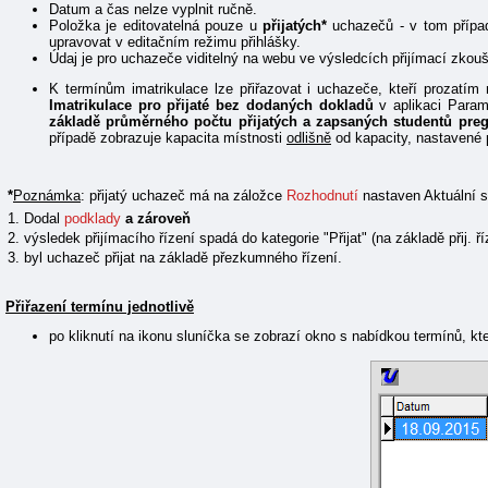
Datum a čas nelze vyplnit ručně.
Položka je editovatelná pouze u
přijatých*
uchazečů - v tom případ
upravovat v editačním režimu přihlášky.
Údaj je pro uchazeče viditelný na webu ve výsledcích přijímací zko
K termínům imatrikulace lze přiřazovat i uchazeče, kteří prozatím 
Imatrikulace pro přijaté bez dodaných dokladů
v aplikaci Param
základě průměrného počtu přijatých a zapsaných studentů pregr
případě zobrazuje kapacita místnosti
odlišně
od kapacity, nastavené 
*
Poznámka
: přijatý uchazeč má na záložce
Rozhodnutí
nastaven Aktuální st
1. Dodal
podklady
a zároveň
2. výsledek přijímacího řízení spadá do kategorie "Přijat" (na základě přij. 
3. byl uchazeč přijat na základě přezkumného řízení.
Přiřazení termínu jednotlivě
po kliknutí na ikonu sluníčka se zobrazí okno s nabídkou termínů, kt