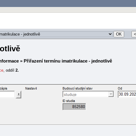
otlivě
Informace
» Přiřazení termínu imatrikulace - jednotlivě
ce
, oddíl
2.