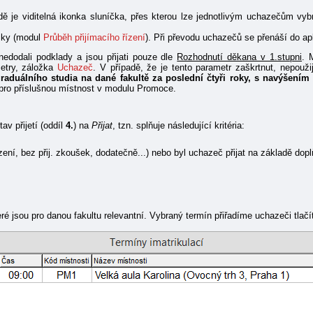
ě je viditelná ikonka sluníčka, přes kterou lze jednotlivým uchazečům vy
ušky (modul
Průběh přijímacího řízení
). Při převodu uchazečů se přenáší do a
nedodali podklady a jsou přijati pouze dle
Rozhodnutí děkana v 1.stupni
. 
etry, záložka
Uchazeč
. V případě, že je tento parametr zaškrtnut, nepouž
aduálního studia na dané fakultě za poslední čtyři roky, s navýšení
pro příslušnou místnost v modulu Promoce.
av přijetí (oddíl
4.
) na
Přijat
, tzn. splňuje následující kritéria:
řízení, bez přij. zkoušek, dodatečně...) nebo byl uchazeč přijat na základě do
eré jsou pro danou fakultu relevantní. Vybraný termín přiřadíme uchazeči tlač