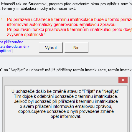
v Uchazeči tak ve Studentovi, program před otevřením okna pro výběr z termín
a Termíny imatrikulací modrý informační text.
at" na "Nepřijat" a uchazeč má již přidělený termín imatrikulace, termín imatr