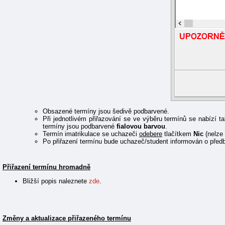
Obsazené termíny jsou šedivě podbarvené.
Při jednotlivém přiřazování se ve výběru termínů se nabízí t
termíny jsou podbarvené
fialovou barvou
.
Termín imatrikulace se uchazeči
odebere
tlačítkem
Nic
(nelze 
Po přiřazení termínu bude uchazeč/student informován o před
Přiřazení termínu hromadně
Bližší popis naleznete
zde
.
Změny a aktualizace přiřazeného termínu